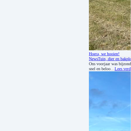
Hoera, we hooien!
News
Tuin, dier en bakple
Ons voorjaar was bijzond
snel en beloo…
Lees verd