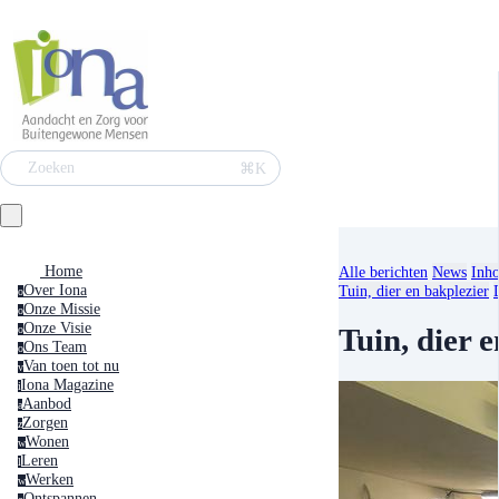
⌘K
Zoeken
Home
Alle berichten
News
Inho
Over Iona
Tuin, dier en bakplezier
o
Onze Missie
o
Onze Visie
Tuin, dier 
o
Ons Team
o
Van toen tot nu
v
Iona Magazine
i
Aanbod
a
Zorgen
z
Wonen
w
Leren
l
Werken
w
Ontspannen