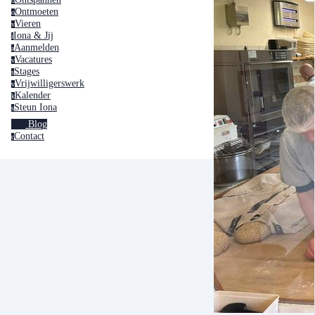
o
Ontmoeten
o
Vieren
v
Iona & Jij
i
Aanmelden
a
Vacatures
v
Stages
s
Vrijwilligerswerk
v
Kalender
k
Steun Iona
s
Blog
Contact
c