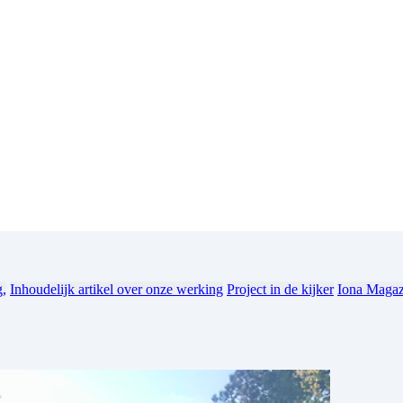
g,
Inhoudelijk artikel over onze werking
Project in de kijker
Iona Magaz