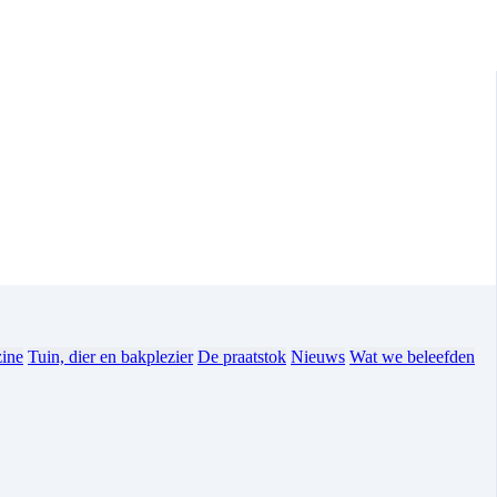
ine
Tuin, dier en bakplezier
De praatstok
Nieuws
Wat we beleefden