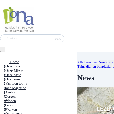
⌘K
Zoeken
Home
Alle berichten
News
Inho
Over Iona
Tuin, dier en bakplezier
o
Onze Missie
o
Onze Visie
News
o
Ons Team
o
Van toen tot nu
v
Iona Magazine
i
Aanbod
a
Zorgen
z
Wonen
w
Leren
l
Werken
w
Ontspannen