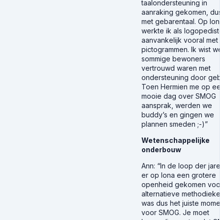
taalondersteuning in
aanraking gekomen, du
met gebarentaal. Op Io
werkte ik als logopedis
aanvankelijk vooral met
pictogrammen. Ik wist we
sommige bewoners
vertrouwd waren met
ondersteuning door geb
Toen Hermien me op e
mooie dag over SMOG
aansprak, werden we
buddy’s en gingen we
plannen smeden ;-)”
Wetenschappelijke
onderbouw
Ann
: “In de loop der jare
er op Iona een grotere
openheid gekomen voo
alternatieve methodieken
was dus het juiste mome
voor SMOG. Je moet