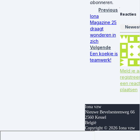
abonneren.
Previous
Reacties
Iona
Magazine 25
Newes
draagt
wonderen in
zich
Volgende
Een koekje is
teamwerk!
Meld je a
registree
een ​​reac
plaatsen
Iona vzw
Nieuwe Bevelsesteenweg 66
2560 Kessel
België
Copyright © 2026 Iona vzw