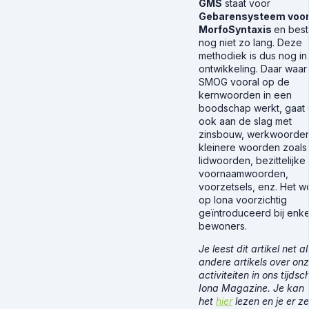
GMS
staat voor
Gebarensysteem voo
MorfoSyntaxis
en best
nog niet zo lang. Deze
methodiek is dus nog in 
ontwikkeling. Daar waar
SMOG vooral op de
kernwoorden in een
boodschap werkt, gaat
ook aan de slag met
zinsbouw, werkwoorde
kleinere woorden zoals
lidwoorden, bezittelijke
voornaamwoorden,
voorzetsels, enz. Het w
op Iona voorzichtig
geïntroduceerd bij enk
bewoners.
Je leest dit artikel net a
andere artikels over on
activiteiten in ons tijdsch
Iona Magazine. Je kan
het
hier
lezen en je er ze