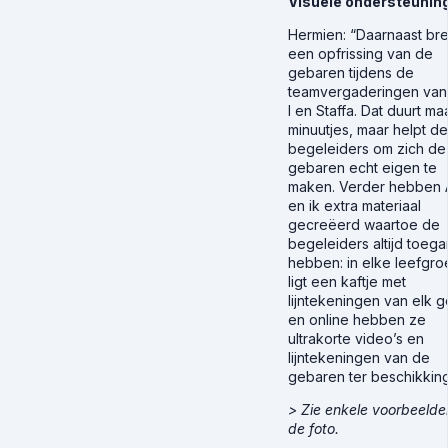
Visuele ondersteunin
Hermien
: “Daarnaast br
een opfrissing van de
gebaren tijdens de
teamvergaderingen van
I en Staffa. Dat duurt ma
minuutjes, maar helpt de
begeleiders om zich de
gebaren echt eigen te
maken. Verder hebben 
en ik extra materiaal
gecreëerd waartoe de
begeleiders altijd toeg
hebben: in elke leefgr
ligt een kaftje met
lijntekeningen van elk 
en online hebben ze
ultrakorte video’s en
lijntekeningen van de
gebaren ter beschikking
> Zie enkele voorbeelde
de foto.