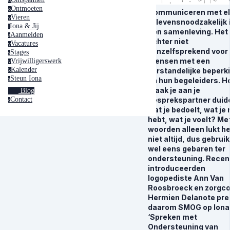
o
Ontmoeten
o
Communiceren met el
Vieren
v
is levensnoodzakelijk 
Iona & Jij
i
een samenleving. Het 
Aanmelden
a
echter niet
Vacatures
v
vanzelfsprekend voor
Stages
s
mensen met een
Vrijwilligerswerk
v
Kalender
verstandelijke beperk
k
Steun Iona
s
en hun begeleiders. H
maak je aan je
Blog
Contact
gesprekspartner duide
c
wat je bedoelt, wat je
hebt, wat je voelt? Me
woorden alleen lukt he
niet altijd, dus gebruik
wel eens gebaren ter
ondersteuning. Recen
introduceerden
logopediste Ann Van
Roosbroeck en zorgc
Hermien Delanote pre
daarom SMOG op Iona
‘Spreken met
Ondersteuning van