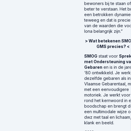
bewoners bij te staan o
beter te verstaan. Het b
een betrokken dynamie
teweeg en dat is preci
van de waarden die vo
Iona belangrijk zijn.”
> Wat betekenen SM
GMS precies? <
SMOG
staat voor
Spre
met Ondersteuning v
Gebaren
en is in de jar
‘80 ontwikkeld. Je werk
dezelfde gebaren als i
Vlaamse Gebarentaal, m
met een eenvoudigere
motoriek. Je werkt voor
rond het kernwoord in 
boodschap en brengt di
een multimodale wijze o
dwz met taal en lichaam
klank en beeld.