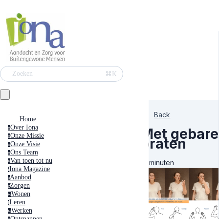
⌘K
Zoeken
Back
Home
Over Iona
o
Met gebar
Onze Missie
o
praten
Onze Visie
o
Ons Team
o
Van toen tot nu
4 minuten
v
Iona Magazine
i
Aanbod
a
Zorgen
z
Wonen
w
Leren
l
Werken
w
Ontspannen