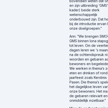
bovendien weten dat 
en zijn uitbreiding ‘GMS’
kader) beide sterk
wetenschappelijk
onderbouwd zijn. Dat he
bij de introductie ervan b
onze doelgroepen.”
Ann
: “We brengen SMO
GMS binnen Iona stapsg
tot leven. Om de veerti
dagen leren we ‘s maa
na de ochtendspreuk n
woorden en gebaren a
bewoners en begeleide
We werken in thema’s z
eten en drinken of ron
jaarfeest zoals Kerstmis
Pasen. Die thema’s spel
het dagelijkse leven va
onze bewoners. Het ma
de gebaren relevant en
onmiddellijk inzetbaar.”