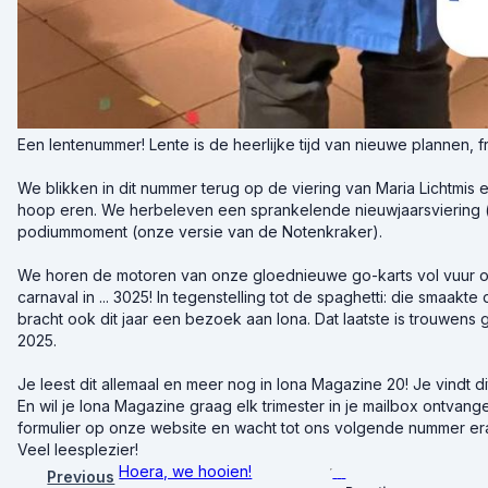
Een lentenummer! Lente is de heerlijke tijd van nieuwe plannen, fris
We blikken in dit nummer terug op de viering van Maria Lichtmis e
hoop eren. We herbeleven een sprankelende nieuwjaarsviering 
podiummoment (onze versie van de Notenkraker).
We horen de motoren van onze gloednieuwe go-karts vol vuur o
carnaval in ... 3025! In tegenstelling tot de spaghetti: die smaak
bracht ook dit jaar een bezoek aan Iona. Dat laatste is trouwens 
2025.
Je leest dit allemaal en meer nog in Iona Magazine 20! Je vindt di
En wil je Iona Magazine graag elk trimester in je mailbox ontvange
formulier op onze website en wacht tot ons volgende nummer e
Veel leesplezier!
Hoera, we hooien!
Previous