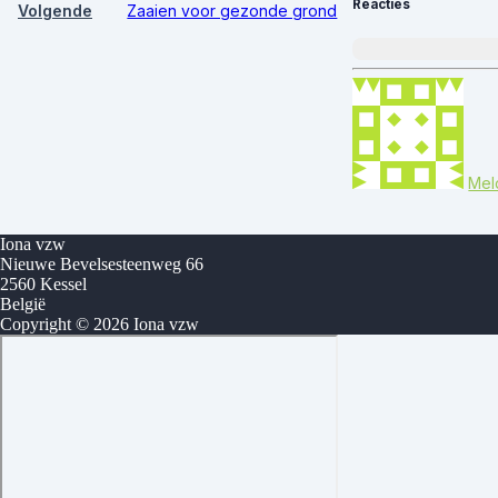
Reacties
Volgende
Zaaien voor gezonde grond
Meld
Iona vzw
Nieuwe Bevelsesteenweg 66
2560 Kessel
België
Copyright © 2026 Iona vzw