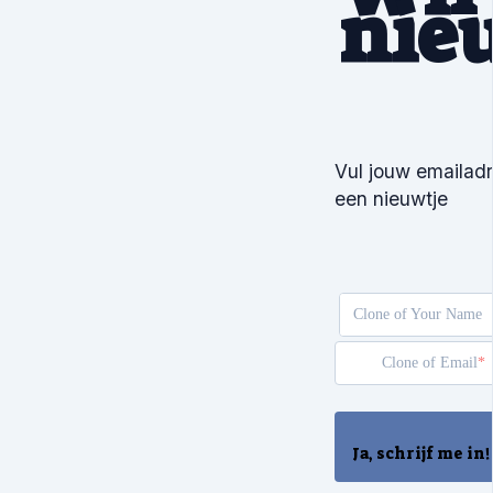
nie
Vul jouw emailadr
een nieuwtje
Clone of Your Name
Clone of Email
Ja, schrijf me in!