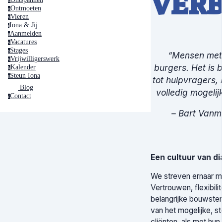
VERB
o
Ontmoeten
o
Vieren
v
Iona & Jij
i
Aanmelden
a
Vacatures
v
Stages
s
“Mensen met 
Vrijwilligerswerk
v
burgers. Het is 
Kalender
k
Steun Iona
s
tot hulpvragers,
Blog
volledig mogelij
Contact
c
– Bart Vanm
Een cultuur van di
We streven ernaar m
Vertrouwen, flexibili
belangrijke bouwste
van het mogelijke, 
cliënten, als met hu