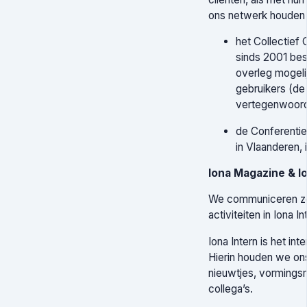
ons netwerk houden
het Collectief
sinds 2001 bes
overleg mogeli
gebruikers (de
vertegenwoord
de Conferentie
in Vlaanderen,
Iona Magazine & Io
We communiceren ze
activiteiten in Iona 
Iona Intern is het i
Hierin houden we on
nieuwtjes, vormings
collega’s.