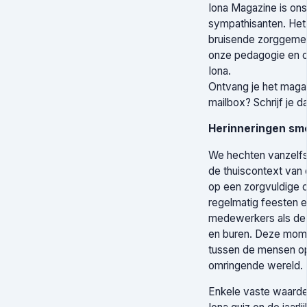
Iona Magazine is on
sympathisanten. Het b
bruisende zorggemeen
onze pedagogie en on
Iona.
Ontvang je het magaz
mailbox? Schrijf je d
Herinneringen sm
We hechten vanzelfs
de thuiscontext van 
op een zorgvuldige 
regelmatig feesten e
medewerkers als de b
en buren. Deze mome
tussen de mensen op 
omringende wereld.
Enkele vaste waarden