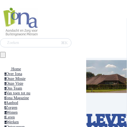
⌘K
Zoeken
Home
Over Iona
o
Onze Missie
o
Onze Visie
o
Ons Team
o
Van toen tot nu
v
Iona Magazine
i
Aanbod
a
Zorgen
z
LEV
Wonen
w
Leren
l
Werken
w
Ontspannen